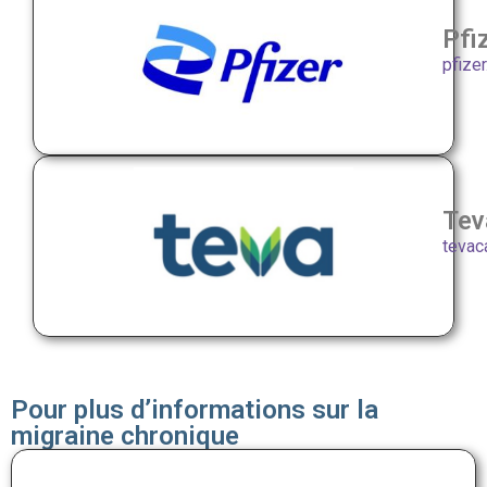
Pfi
pfizer
Tev
tevac
Pour plus d’informations sur la
migraine chronique